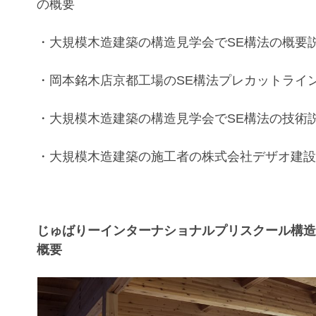
の概要
・
大規模木造建築
の構造見学会で
SE
構法
の概要
・岡本銘木店京都工場の
SE
構法
プレカットライ
・
大規模木造建築
の構造見学会で
SE
構法
の技術
・
大規模木造建築
の施工者の
株式会社デザオ建
じゅばりーインターナショナルプリスクール構
概要