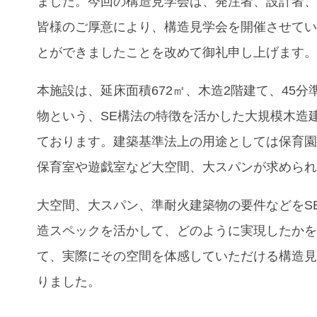
ました。今回の構造見学会は、発注者、設計者
皆様のご厚意により、構造見学会を開催させて
とができましたことを改めて御礼申し上げます
本施設は、延床面積
672
㎡、木造
2
階建て、
45
分
物という、
SE
構法の特徴を活かした大規模木造
ております。建築基準法上の用途としては保育
保育室や遊戯室など大空間、大スパンが求めら
大空間、大スパン、準耐火建築物の要件などを
S
造スペックを活かして、どのように実現したか
て、実際にその空間を体感していただける構造
りました。