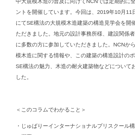
中大規模木造の普及に向けて
NCN
では定期的に
ントを開催しています。今回は、
2019
年
10
月
11
にて
SE
構法の大規模木造建築の構造見学会を開
ただきました。地元の設計事務所様、建設関係
に多数の方に参加していただきました。
NCN
か
模木造に関する情報や、この建築の構造設計の
SE
構法の魅力、木造の耐火建築物などについて
した。
＜このコラムでわかること＞
・じゅばりーインターナショナルプリスクール