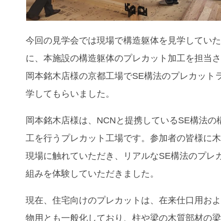
今回の見学会では現場で構造躯体を見学してい
に、本施設の構造躯体のプレカット加工を担当
岡本銘木店様の京都工場で
SE
構法のプレカット
学してもらいました。
岡本銘木店様は、
NCN
と提携している
SE
構法の
工を行うプレカット工場です。参加者の皆様に
現場に触れていただき、リアルな
SE
構法のプレ
組みを体験していただきました。
現在、住宅向けのプレカットは、在来仕口用お
物用とも一般化しており、柱や梁の木質部材の