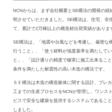
NCN
からは、まず会社概要と
SE
構法の開発の経
明させていただきました。
SE
構法は、住宅、非
て、累計で
2
万棟以上の構造材出荷実績がありま
SE
構法は、「地震や台風などを考慮し、厳密な
行うこと」、「使う材料が強度基準を満たして
と」、「設計通りの精度で確実に施工出来るこ
条件を満たした耐震性の高い木造の構法です。
ＳＥ構法は木造の構造躯体に関する設計、プレ
工までの生産プロセスを
NCN
が管理し、ワンス
ビスで安全な建築を提供するシステムであるこ
しました。