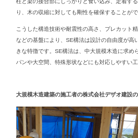
柱と梁の接合部にしっかりと食い込み、定着す
り、木の収縮に対しても剛性を確保することが
こうした構造技術や耐震性の高さ、プレカット
などの基盤により、
SE
構法は設計の自由度が高
きな特徴です。
SE
構法は、中大規模木造に求め
パンや大空間、特殊形状などにも対応しやすい
大規模木造建築の施工者の株式会社デザオ建設