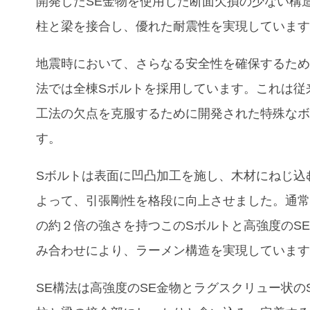
開発した
SE
金物を使用した断面欠損の少ない構
柱と梁を接合し、優れた耐震性を実現していま
地震時において、さらなる安全性を確保するた
法では全棟
S
ボルトを採用しています。これは従
工法の欠点を克服するために開発された特殊な
す。
S
ボルトは表面に凹凸加工を施し、木材にねじ込
よって、引張剛性を格段に向上させました。通
の約２倍の強さを持つこの
S
ボルトと高強度の
S
み合わせにより、ラーメン構造を実現していま
SE
構法は高強度の
SE
金物とラグスクリュー状の