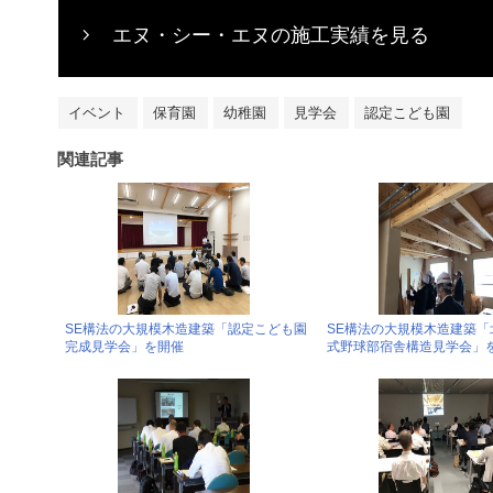
エヌ・シー・エヌの施工実績を見る
イベント
保育園
幼稚園
見学会
認定こども園
関連記事
SE構法の大規模木造建築「認定こども園
SE構法の大規模木造建築「
完成見学会」を開催
式野球部宿舎構造見学会」