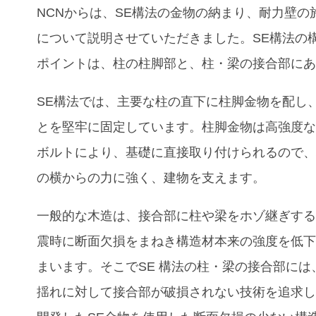
NCN
からは、
SE
構法の金物の納まり、耐力壁の
について説明させていただきました。
SE
構法の
ポイントは、柱の柱脚部と、柱・梁の接合部に
SE
構法では、主要な柱の直下に柱脚金物を配し
とを堅牢に固定しています。柱脚金物は高強度
ボルトにより、基礎に直接取り付けられるので
の横からの力に強く、建物を支えます。
一般的な木造は、接合部に柱や梁をホゾ継ぎす
震時に断面欠損をまねき構造材本来の強度を低
まいます。そこで
SE
構法の柱・梁の接合部には
揺れに対して接合部が破損されない技術を追求