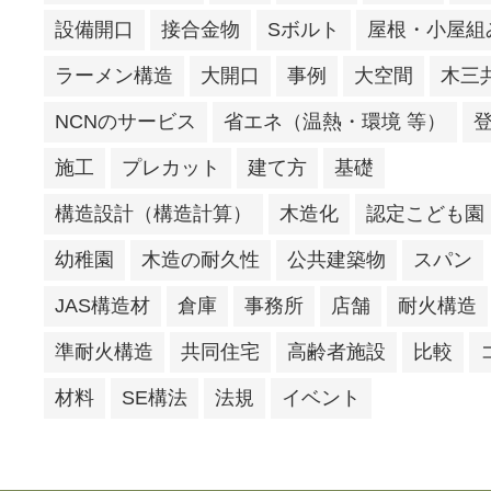
設備開口
接合金物
Sボルト
屋根・小屋組
ラーメン構造
大開口
事例
大空間
木三
NCNのサービス
省エネ（温熱・環境 等）
施工
プレカット
建て方
基礎
構造設計（構造計算）
木造化
認定こども園
幼稚園
木造の耐久性
公共建築物
スパン
JAS構造材
倉庫
事務所
店舗
耐火構造
準耐火構造
共同住宅
高齢者施設
比較
材料
SE構法
法規
イベント