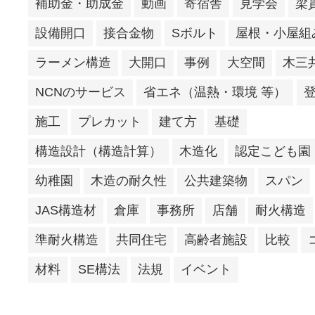
補助金・助成金
動画
寄宿舎
見学会
梁
設備開口
接合金物
Sボルト
屋根・小屋組
ラーメン構造
大開口
事例
大空間
木三
NCNのサービス
省エネ（温熱・環境 等）
施工
プレカット
建て方
基礎
構造設計（構造計算）
木造化
認定こども園
幼稚園
木造の耐久性
公共建築物
スパン
JAS構造材
倉庫
事務所
店舗
耐火構造
準耐火構造
共同住宅
高齢者施設
比較
材料
SE構法
法規
イベント