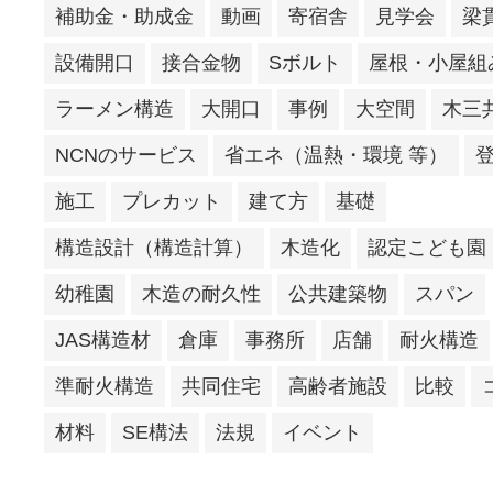
補助金・助成金
動画
寄宿舎
見学会
梁
設備開口
接合金物
Sボルト
屋根・小屋組
ラーメン構造
大開口
事例
大空間
木三
NCNのサービス
省エネ（温熱・環境 等）
施工
プレカット
建て方
基礎
構造設計（構造計算）
木造化
認定こども園
幼稚園
木造の耐久性
公共建築物
スパン
JAS構造材
倉庫
事務所
店舗
耐火構造
準耐火構造
共同住宅
高齢者施設
比較
材料
SE構法
法規
イベント