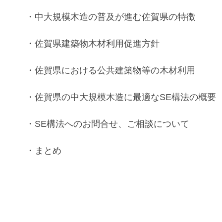
・
中大規模木造
の普及が進む
佐賀県
の特徴
・
佐賀県建築物木材利用促進方針
・
佐賀県
における
公共建築物等
の
木材利用
・
佐賀県
の
中大規模木造
に最適な
SE構法
の
概要
・
SE構法
へのお問合せ、ご相談について
・まとめ