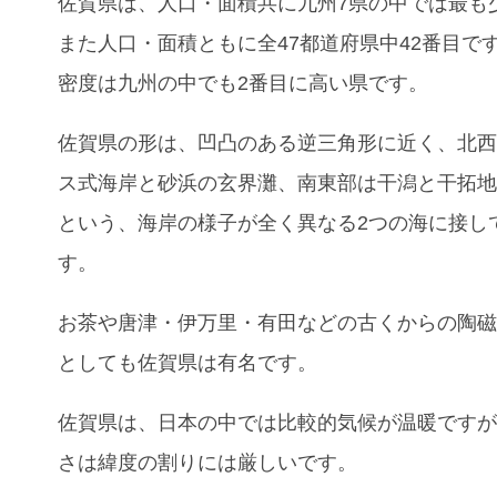
佐賀県は、人口
・面積共に九州7県の中では最も
また人口・面積ともに全47都道府県中42番目で
密度は九州の中でも2番目に高い県です。
佐賀県の形は、凹凸のある逆三角形に近く、北
ス式海岸と砂浜の
玄界灘
、南東部は干潟と干拓
という、海岸の様子が全く異なる2つの海に接し
す。
お茶
や唐津・伊万里・有田などの古くからの陶
としても佐賀県は有名です。
佐賀県は、日本の中では比較的気候が温暖です
さは緯度の割りには厳しいです。