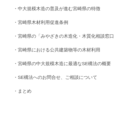
・
中大規模木造
の普及が進む
宮崎県
の特徴
・
宮崎県木材利用促進条例
・
宮崎県
の
「
みやざきの木造化・木質化相談窓
・
宮崎県
における
公共建築物等
の
木材利用
・
宮崎県
の
中大規模木造
に最適な
SE構法
の
概要
・
SE構法
へのお問合せ、ご相談について
・まとめ