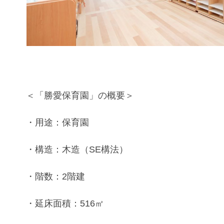
＜
「勝愛保育園」
の概要＞
・用途：
保育園
・構造：木造（SE構法）
・階数：2階建
・延床面積：516㎡