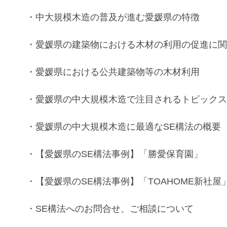
・
中大規模木造
の普及が進む
愛媛県
の特徴
・
愛媛県の建築物における木材の利用の促進に
・
愛媛県
における
公共建築物等
の
木材利用
・
愛媛県
の
中大規模木造
で注目されるトピック
・
愛媛県
の
中大規模木造
に最適な
SE構法
の
概要
・
【愛媛県のSE構法事例】
「勝愛保育園」
・
【愛媛県のSE構法事例】
「TOAHOME新社屋
・
SE構法
へのお問合せ、ご相談について