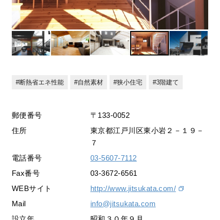
断熱省エネ性能
自然素材
狭小住宅
3階建て
郵便番号
〒133-0052
住所
東京都江戸川区東小岩２－１９－
７
電話番号
03-5607-7112
Fax番号
03-3672-6561
WEBサイト
http://www.jitsukata.com/
Mail
info@jitsukata.com
設立年
昭和３０年９月