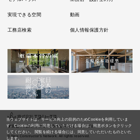
実現できる空間
動画
工務店検索
個人情報保護方針
当ウェブサイトは、サービス向上の目的のためCookieを利用していま
す。
Cookieの利用に同意していただける場合は、同意ボタンをクリック
東京都千代田区永田町2-13-5 赤坂エイトワンビル
してください。
閲覧を続ける場合には、同意していただいたものといた
© New Constructor's Network. All rights reserved.
します。