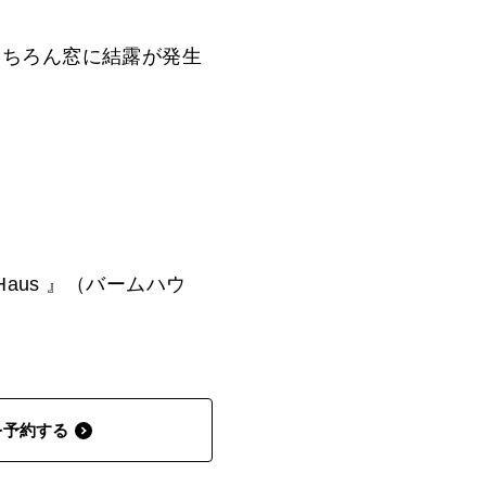
もちろん窓に結露が発生
aus 』（バームハウ
を予約する