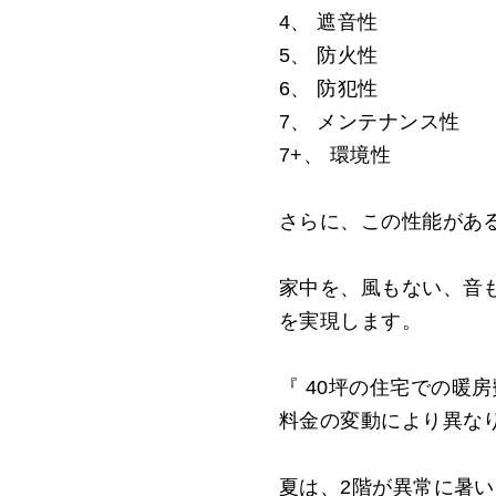
4、 遮音性
5、 防火性
6、 防犯性
7、 メンテナンス性
7+、 環境性
さらに、この性能があ
家中を、風もない、音
を実現します。
『 40坪の住宅での暖房
料金の変動により異なり
夏は、2階が異常に暑