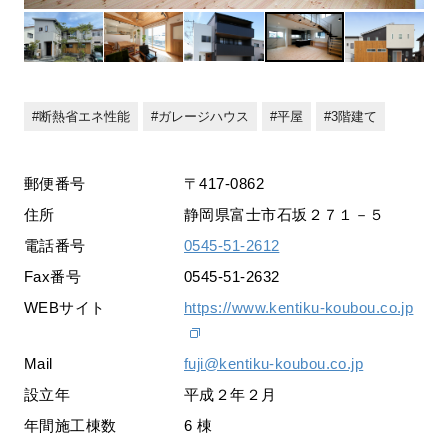
断熱省エネ性能
ガレージハウス
平屋
3階建て
郵便番号
〒417-0862
住所
静岡県富士市石坂２７１－５
電話番号
0545-51-2612
Fax番号
0545-51-2632
WEBサイト
https://www.kentiku-koubou.co.jp
Mail
fuji@kentiku-koubou.co.jp
設立年
平成２年２月
年間施工棟数
6 棟