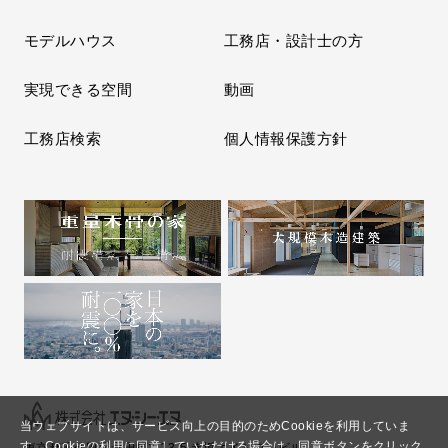
モデルハウス
工務店・設計士の方
実現できる空間
動画
工務店検索
個人情報保護方針
当ウェブサイトは、サービス向上の目的のためCookieを利用していま
す。
Cookieの利用に同意していただける場合は、同意ボタンをクリック
東京都千代田区永田町2-13-5 赤坂エイトワンビル