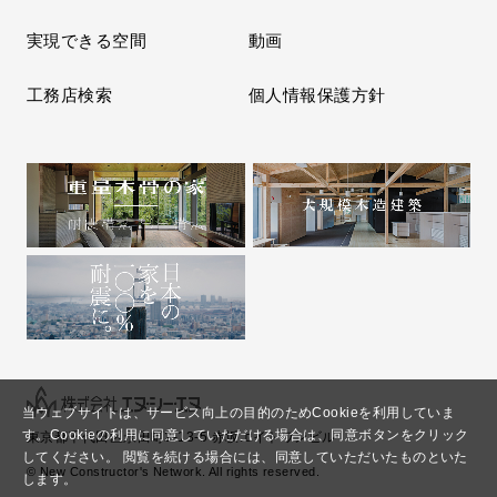
実現できる空間
動画
工務店検索
個人情報保護方針
当ウェブサイトは、サービス向上の目的のためCookieを利用していま
す。
Cookieの利用に同意していただける場合は、同意ボタンをクリック
東京都千代田区永田町2-13-5 赤坂エイトワンビル
してください。
閲覧を続ける場合には、同意していただいたものといた
© New Constructor's Network. All rights reserved.
します。