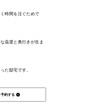
なく時間を注ぐためで
かな温度と奥行きが生ま
纏った邸宅です。
を予約する