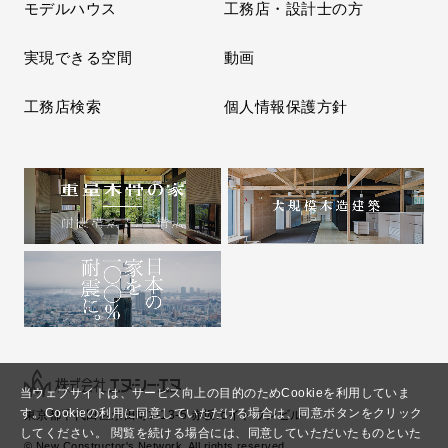
モデルハウス
工務店・設計士の方
実現できる空間
動画
工務店検索
個人情報保護方針
当ウェブサイトは、サービス向上の目的のためCookieを利用していま
す。
Cookieの利用に同意していただける場合は、同意ボタンをクリック
東京都千代田区永田町2-13-5 赤坂エイトワンビル
してください。
閲覧を続ける場合には、同意していただいたものといた
© New Constructor's Network. All rights reserved.