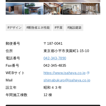
デザイン
断熱省エネ性能
平屋
施設建築
郵便番号
〒187-0041
住所
東京都小平市美園町1-15-10
電話番号
042-343-7890
Fax番号
042-345-4835
WEBサイト
https://www.isahaya.co.jp
Mail
shimabukuro@isahaya.co.jp
設立年
昭和４３年
年間施工棟数
12 棟