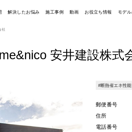
間
解決したお悩み
施工事例
動画
お役立ち情報
モデル
会社
ome&nico 安井建設株式
断熱省エネ性能
郵便番号
住所
電話番号