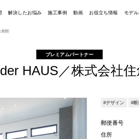
間
解決したお悩み
施工事例
動画
お役立ち情報
モデル
社住創館
プレミアムパートナー
nder HAUS／株式会社
デザイン
断
郵便番号
住所