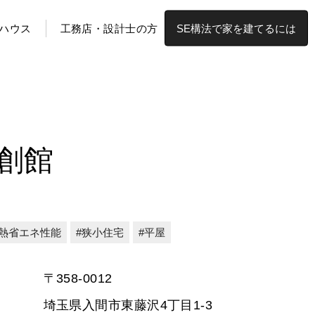
ハウス
工務店・設計士の方
SE構法で家を建てるには
住創館
熱省エネ性能
狭小住宅
平屋
〒358-0012
埼玉県入間市東藤沢4丁目1-3