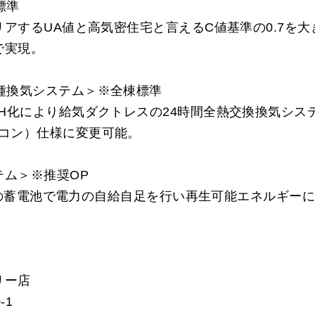
標準
リアするUA値と高気密住宅と言えるC値基準の0.7を大き
で実現。
種換気システム＞※全棟標準
EH化により給気ダクトレスの24時間全熱交換換気シ
アコン）仕様に変更可能。
テム＞※推奨OP
.7kwの蓄電池で電力の自給自足を行い再生可能エネルギ
リー店
-1