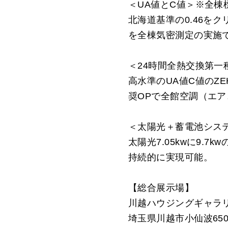
＜UA値とC値＞※全棟
北海道基準の0.46をク
を全棟気密測定の実施
＜24時間全熱交換第一
高水準のUA値C値のZ
奨OPで全館空調（エ
＜太陽光＋蓄電池シス
太陽光7.05kwに9
持続的に実現可能。
【総合展示場】
川越ハウジングギャラ
埼玉県川越市小仙波650