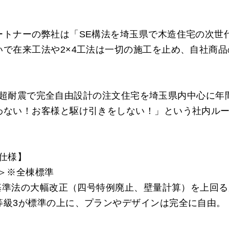
ートナーの弊社は「SE構法を埼玉県で木造住宅の次世
いで在来工法や2×4工法は一切の施工を止め、自社商
最強の超耐震で完全自由設計の注文住宅を埼玉県内中心に年
わない！お客様と駆け引きをしない！」という社内ル
。
準仕様】
＞※全棟標準
築基準法の大幅改正（四号特例廃止、壁量計算）を上回
等級3が標準の上に、プランやデザインは完全に自由。