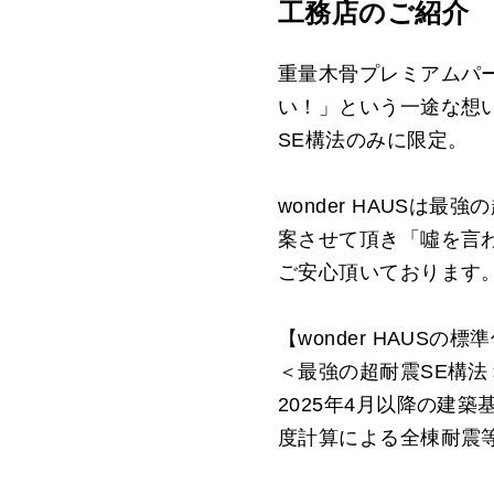
工務店のご紹介
重量木骨プレミアムパ
い！」という一途な想
SE構法のみに限定。
wonder HAUSは
案させて頂き「噓を言
ご安心頂いております
【wonder HAUSの標
＜最強の超耐震SE構法
2025年4月以降の建
度計算による全棟耐震