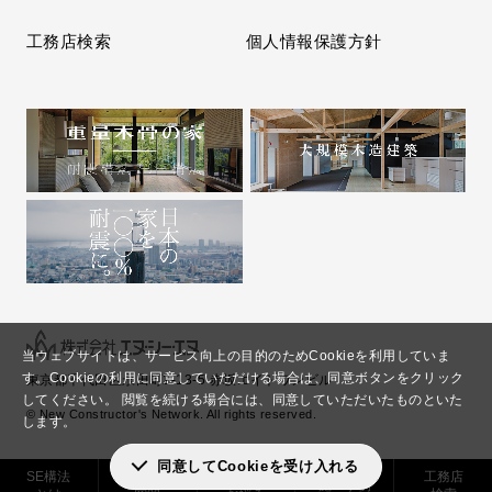
工務店検索
個人情報保護方針
当ウェブサイトは、サービス向上の目的のためCookieを利用していま
す。
Cookieの利用に同意していただける場合は、同意ボタンをクリック
東京都千代田区永田町2-13-5 赤坂エイトワンビル
してください。
閲覧を続ける場合には、同意していただいたものといた
© New Constructor's Network. All rights reserved.
します。
同意してCookieを受け入れる
SE構法
実現できる
解決した
工務店
施工事例