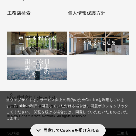
工務店検索
個人情報保護方針
当ウェブサイトは、サービス向上の目的のためCookieを利用していま
す。
Cookieの利用に同意していただける場合は、同意ボタンをクリック
東京都千代田区永田町2-13-5 赤坂エイトワンビル
してください。
閲覧を続ける場合には、同意していただいたものといた
© New Constructor's Network. All rights reserved.
します。
同意してCookieを受け入れる
SE構法
実現できる
解決した
工務店
施工事例