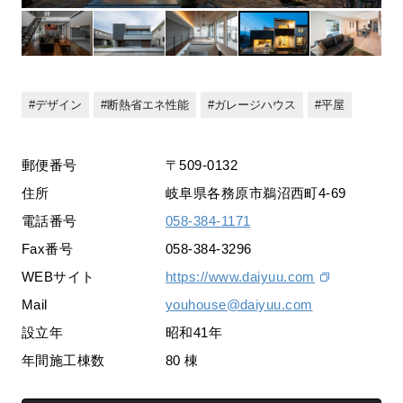
デザイン
断熱省エネ性能
ガレージハウス
平屋
郵便番号
〒509-0132
住所
岐阜県各務原市鵜沼西町4-69
電話番号
058-384-1171
Fax番号
058-384-3296
WEBサイト
https://www.daiyuu.com
Mail
youhouse@daiyuu.com
設立年
昭和41年
年間施工棟数
80 棟