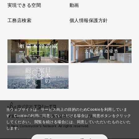
実現できる空間
動画
工務店検索
個人情報保護方針
当ウェブサイトは、サービス向上の目的のためCookieを利用していま
す。
Cookieの利用に同意していただける場合は、同意ボタンをクリック
東京都千代田区永田町2-13-5 赤坂エイトワンビル
してください。
閲覧を続ける場合には、同意していただいたものといた
© New Constructor's Network. All rights reserved.
します。