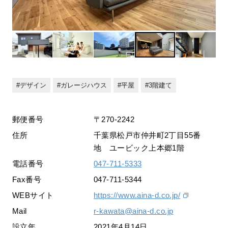
デザイン
ガレージハウス
平屋
3階建て
郵便番号
〒270-2242
住所
千葉県松戸市仲井町2丁目55番
地 ユービック上本郷1階
電話番号
047-711-5333
Fax番号
047-711-5344
WEBサイト
https://www.aina-d.co.jp/
Mail
r-kawata@aina-d.co.jp
設立年
2021年4月14日