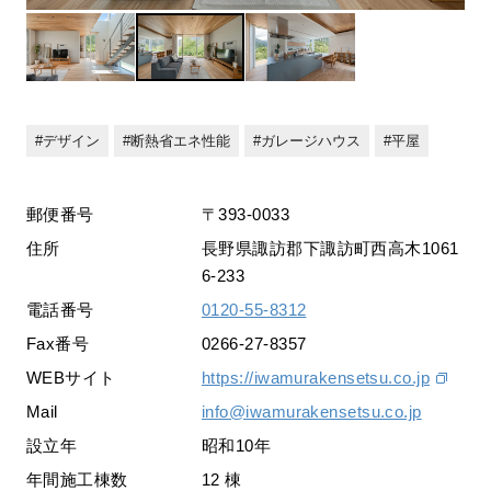
デザイン
断熱省エネ性能
ガレージハウス
平屋
郵便番号
〒393-0033
住所
長野県諏訪郡下諏訪町西高木1061
6-233
電話番号
0120-55-8312
Fax番号
0266-27-8357
WEBサイト
https://iwamurakensetsu.co.jp
Mail
info@iwamurakensetsu.co.jp
設立年
昭和10年
年間施工棟数
12 棟