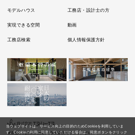
モデルハウス
工務店・設計士の方
実現できる空間
動画
工務店検索
個人情報保護方針
当ウェブサイトは、サービス向上の目的のためCookieを利用していま
す。
Cookieの利用に同意していただける場合は、同意ボタンをクリック
東京都千代田区永田町2-13-5 赤坂エイトワンビル