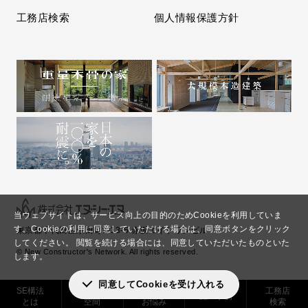
工務店検索
個人情報保護方針
当ウェブサイトは、サービス向上の目的のためCookieを利用していま
す。
Cookieの利用に同意していただける場合は、同意ボタンをクリック
東京都千代田区永田町2-13-5 赤坂エイトワンビル
してください。
閲覧を続ける場合には、同意していただいたものといた
© New Constructor's Network. All rights reserved.
します。
同意してCookieを受け入れる
SE構法
実現できる
解決した
工務店
施工事例
とは
空間
お悩み
検索