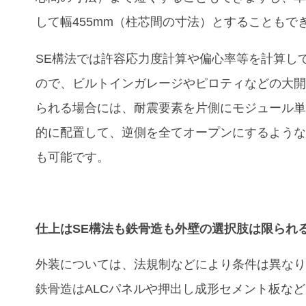
して幅
455mm
（柱芯間の寸法）とすることもで
SE
構法では許容応力度計算や偏心率等を計算し
ので、ビルトインガレージやピロティなどの大
られる場合には、耐震要素を片側にモジュール
的に配置して、逆側を全てオープンにするよう
も可能です。
仕上はSE構法も鉄骨造も外壁の選択肢は限られ
外装については、法規制などにより条件は異な
鉄骨造は
ALC
パネルや押出し成形セメント板など