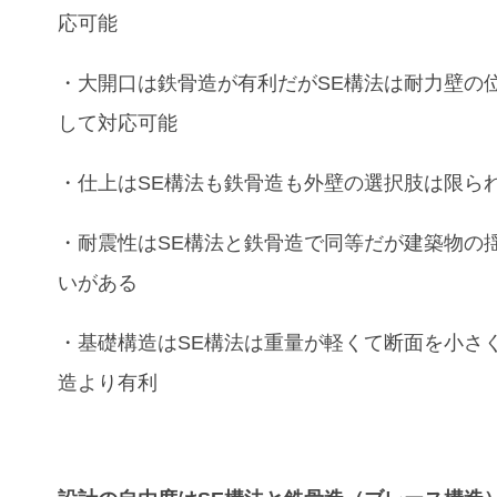
応可能
・
大開口
は
鉄骨造
が有利だが
SE
構法
は耐力壁の
して対応可能
・
仕上
は
SE
構法
も
鉄骨造
も外壁の選択肢は限ら
・
耐震性
は
SE
構法
と
鉄骨造
で同等だが建築物の
いがある
・
基礎構造
は
SE
構法
は重量が軽くて断面を小さ
造
より有利