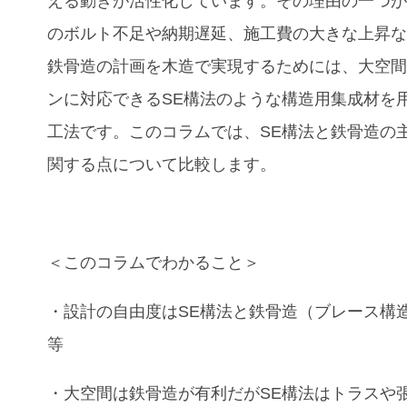
える動きが活性化しています。その理由の一つ
のボルト不足や納期遅延、施工費の大きな上昇
鉄骨造の計画を木造で実現するためには、大空
ンに対応できる
SE
構法
のような構造用集成材を
工法です。このコラムでは、
SE
構法
と
鉄骨造
の
関する点について比較します。
＜このコラムでわかること＞
・
設計の自由度
は
SE
構法
と
鉄骨造
（ブレース構
等
・
大空間
は
鉄骨造
が有利だが
SE
構法
は
トラス
や