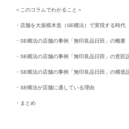
＜このコラムでわかること＞
・店舗
を
大規模木造
（
SE構法）
で実現する時代
・
SE構法
の
店舗
の
事例
「
無印良品日田
」の概要
・
SE構法
の
店舗
の
事例
「
無印良品日田
」
の
意匠
・
SE構法
の
店舗
の
事例
「
無印良品日田
」
の
構造
・
SE構法
が
店舗
に適している理由
・まとめ