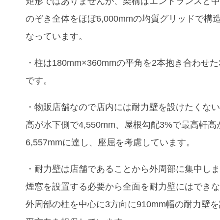
矩形ではありませんが、架構はエントランスと
のぞき全体をほぼ6,000mmの均質グリッドで構
なっています。
・柱は180mm×360mmの平角を2本抱き合わせた
です。
・物販店舗なので店内には耐力壁を設けたくな
高が水下側で4,550mm、屋根勾配3%で最高軒高
6,557mmに達し、座屈を考慮しています。
・耐力壁は店舗であることから外周部に集中し
煙窓を設置する必要から全面を耐力壁にはでき
外周部の柱を中心に3方向に910mm幅の耐力壁