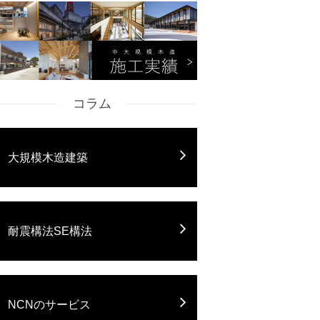
コラム
大規模木造建築
耐震構法SE構法
NCNのサービス