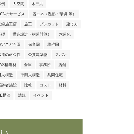
事例
大空間
木三共
NCNのサービス
省エネ（温熱・環境 等）
登録施工店
施工
プレカット
建て方
基礎
構造設計（構造計算）
木造化
認定こども園
保育園
幼稚園
木造の耐久性
公共建築物
スパン
JAS構造材
倉庫
事務所
店舗
耐火構造
準耐火構造
共同住宅
高齢者施設
比較
コスト
材料
SE構法
法規
イベント
さい