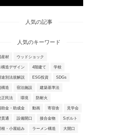
人気の記事
人気のキーワード
国産材
ウッドショック
木構造デザイン
4階建て
学校
用途別法規解説
ESG投資
SDGs
混構造
宿泊施設
建築基準法
改正民法
環境
防耐火
補助金・助成金
動画
寄宿舎
見学会
梁貫通
設備開口
接合金物
Sボルト
屋根・小屋組み
ラーメン構造
大開口