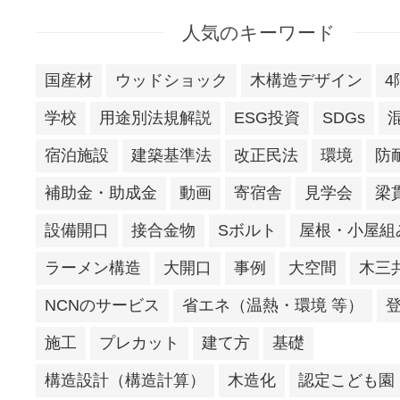
人気のキーワード
国産材
ウッドショック
木構造デザイン
4
学校
用途別法規解説
ESG投資
SDGs
宿泊施設
建築基準法
改正民法
環境
防
補助金・助成金
動画
寄宿舎
見学会
梁
設備開口
接合金物
Sボルト
屋根・小屋組
ラーメン構造
大開口
事例
大空間
木三
NCNのサービス
省エネ（温熱・環境 等）
施工
プレカット
建て方
基礎
構造設計（構造計算）
木造化
認定こども園