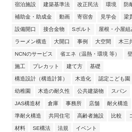
宿泊施設
建築基準法
改正民法
環境
防
補助金・助成金
動画
寄宿舎
見学会
梁
設備開口
接合金物
Sボルト
屋根・小屋組
ラーメン構造
大開口
事例
大空間
木三
NCNのサービス
省エネ（温熱・環境 等）
施工
プレカット
建て方
基礎
構造設計（構造計算）
木造化
認定こども園
幼稚園
木造の耐久性
公共建築物
スパン
JAS構造材
倉庫
事務所
店舗
耐火構造
準耐火構造
共同住宅
高齢者施設
比較
材料
SE構法
法規
イベント