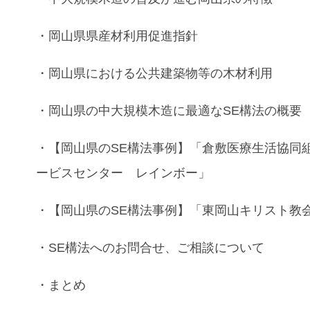
・
岡山県県産材利用促進指針
・
岡山県
における
公共建築物等
の
木材利用
・
岡山県
の
中大規模木造
に最適な
SE構法
の
概要
・
【
岡山県
のSE構法事例】
「倉敷医療生活協同
ービスセンター レインボー」
・
【
岡山県
のSE構法事例】
「東岡山キリスト教
・
SE構法
へのお問合せ、ご相談について
・まとめ