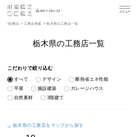
メニュー
SE構法
工務店検索
栃木県の工務店一覧
栃木県の工務店一覧
こだわりで絞り込む
すべて
デザイン
断熱省エネ性能
平屋
施設建築
ガレージハウス
自然素材
3階建て
栃木県の工務店をマップから探す