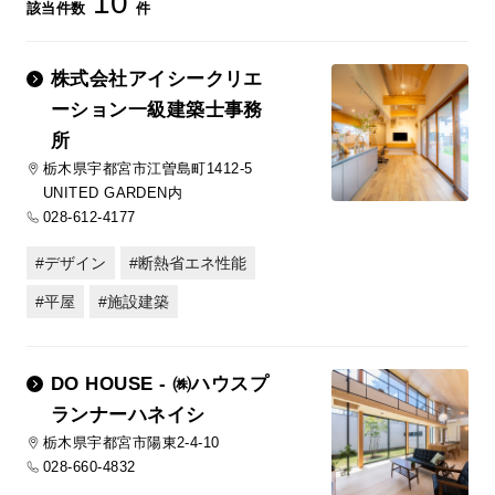
10
該当件数
件
株式会社アイシークリエ
ーション一級建築士事務
所
栃木県宇都宮市江曽島町1412-5
UNITED GARDEN内
028-612-4177
デザイン
断熱省エネ性能
平屋
施設建築
DO HOUSE - ㈱ハウスプ
ランナーハネイシ
栃木県宇都宮市陽東2-4-10
028-660-4832