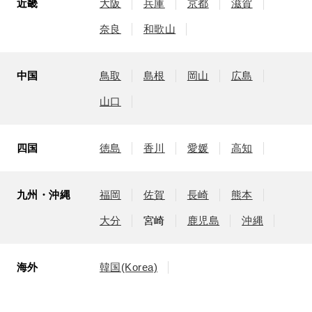
近畿
大阪
兵庫
京都
滋賀
奈良
和歌山
中国
鳥取
島根
岡山
広島
山口
四国
徳島
香川
愛媛
高知
九州・沖縄
福岡
佐賀
長崎
熊本
大分
宮崎
鹿児島
沖縄
海外
韓国(Korea)