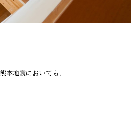
。
た熊本地震においても、
。