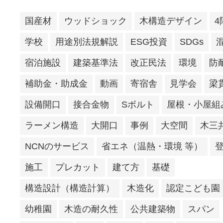
国産材
ウッドショック
木構造デザイン
4
学校
用途別法規解説
ESG投資
SDGs
宿泊施設
建築基準法
改正民法
環境
防
補助金・助成金
動画
寄宿舎
見学会
梁
設備開口
接合金物
Sボルト
屋根・小屋組
ラーメン構造
大開口
事例
大空間
木三
NCNのサービス
省エネ（温熱・環境 等）
施工
プレカット
建て方
基礎
構造設計（構造計算）
木造化
認定こども園
幼稚園
木造の耐久性
公共建築物
スパン