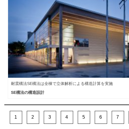
耐震構法SE構法は全棟で立体解析による構造計算を実施
SE構法の構造設計
1
2
3
4
5
6
7