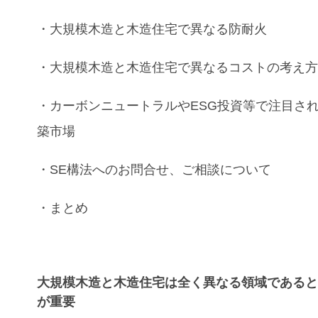
・
大規模木造
と
木造住宅
で異なる
防耐火
・
大規模木造
と
木造住宅
で異なる
コスト
の考え
・カーボンニュートラル
や
ESG投資
等で注目さ
築市場
・
SE構法
へのお問合せ、ご相談について
・まとめ
大規模木造と木造住宅は全く異なる領域である
が重要