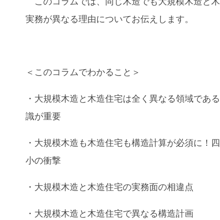
このコラムでは、
同じ木造でも大規模木造と
実務が異なる理由
についてお伝えします。
＜このコラムでわかること＞
・
大規模木造
と
木造住宅
は全く異なる領域であ
識が重要
・
大規模木造
も
木造住宅
も
構造計算
が必須に！
小の衝撃
・
大規模木造
と
木造住宅
の実務面の
相違点
・
大規模木造
と
木造住宅
で異なる
構造計画