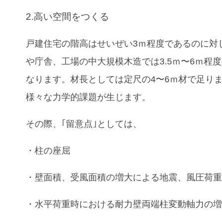
2.高い空間をつくる
戸建住宅の階高はせいぜい3ｍ程度であるのに対
や庁舎、工場の中大規模木造では3.5ｍ〜6ｍ程
なります。材長としては定尺の4〜6ｍ材で足り
様々な力学的課題が生じます。
その際、｢留意点｣としては、
・柱の座屈
・壁面積、受風面積の増大による地震、風圧荷
・水平荷重時における耐力壁両端柱変動軸力の