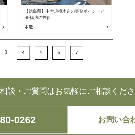
と
【徳島県】中大規模木造の実務ポイントと
SE構法の技術
木造
3
4
5
6
7
相談・ご質問はお気軽にご相談くだ
780-0262
お問い合