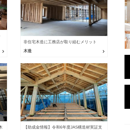
の
非住宅木造に工務店が取り組むメリット
木造
木
【助成金情報】令和6年度JAS構造材実証支