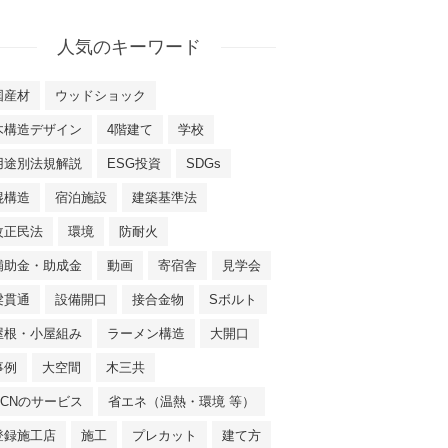
人気のキーワード
国産材
ウッドショック
木構造デザイン
4階建て
学校
用途別法規解説
ESG投資
SDGs
混構造
宿泊施設
建築基準法
改正民法
環境
防耐火
補助金・助成金
動画
寄宿舎
見学会
梁貫通
設備開口
接合金物
Sボルト
屋根・小屋組み
ラーメン構造
大開口
事例
大空間
木三共
NCNのサービス
省エネ（温熱・環境 等）
登録施工店
施工
プレカット
建て方