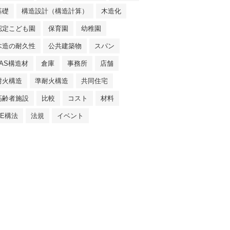
基礎
構造設計（構造計算）
木造化
認定こども園
保育園
幼稚園
木造の耐久性
公共建築物
スパン
JAS構造材
倉庫
事務所
店舗
耐火構造
準耐火構造
共同住宅
高齢者施設
比較
コスト
材料
SE構法
法規
イベント