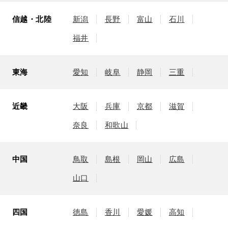
信越・北陸
新潟
長野
富山
石川
福井
東海
愛知
岐阜
静岡
三重
近畿
大阪
兵庫
京都
滋賀
奈良
和歌山
中国
鳥取
島根
岡山
広島
山口
四国
徳島
香川
愛媛
高知