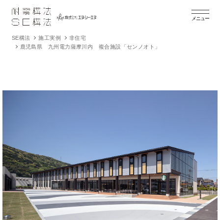
メニュー
SE構法
施工実例
非住宅
鹿児島県 九州電力薩摩川内 複合施設「センノオト」