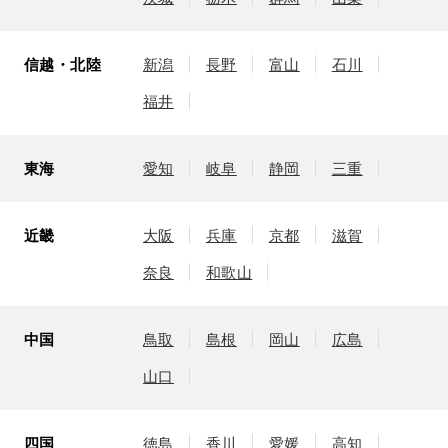
信越・北陸
新潟
長野
富山
石川
福井
東海
愛知
岐阜
静岡
三重
近畿
大阪
兵庫
京都
滋賀
奈良
和歌山
中国
鳥取
島根
岡山
広島
山口
四国
徳島
香川
愛媛
高知