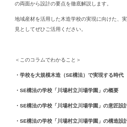
の両面から設計の要点を徹底解説します。
地域産材を活用した木造学校の実現に向けた、
見としてぜひご活用ください。
＜このコラムでわかること＞
・学校
を
大規模木造
（
SE構法）
で実現する時代
・
SE構法の学校
「
川場村立川場学園
」の概要
・
SE構法の学校
「
川場村立川場学園
」
の
意匠設
・
SE構法の学校
「
川場村立川場学園
」
の
構造設