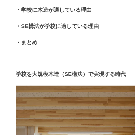
・
学校
に
木造
が適している理由
・
SE構法
が
学校
に適している理由
・まとめ
学校を大規模木造（SE構法）で実現する時代