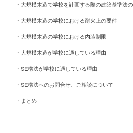
・
大規模木造
で
学校
を計画する際の
建築基準法
・
大規模木造
の
学校
における
耐火
上の要件
・
大規模木造
の
学校
における
内装制限
・
大規模木造
が
学校
に適している理由
・SE構法
が
学校
に適している理由
・
SE構法
へのお問合せ、ご相談について
・まとめ