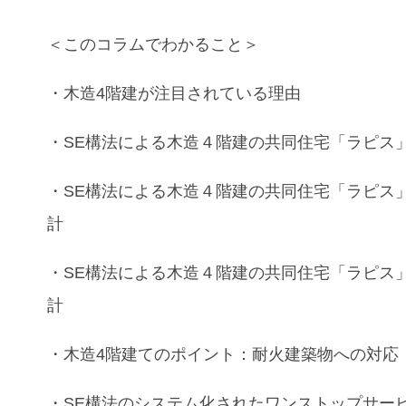
＜このコラムでわかること＞
・
木造4階建
が注目されている理由
・
SE構法
による
木造４階建
の
共同住宅
「ラピス
・
SE構法
による
木造４階建
の
共同住宅
「ラピス
計
・
SE構法
による
木造４階建
の
共同住宅
「ラピス
計
・
木造4階建て
のポイント：
耐火建築物
への対応
・
SE構法
のシステム化された
ワンストップサー