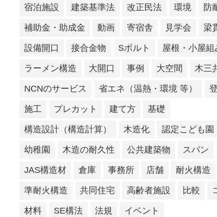
宿泊施設
建築基準法
改正民法
環境
防
補助金・助成金
動画
寄宿舎
見学会
梁
設備開口
接合金物
Sボルト
屋根・小屋組
ラーメン構造
大開口
事例
大空間
木三
NCNのサービス
省エネ（温熱・環境 等）
施工
プレカット
建て方
基礎
構造設計（構造計算）
木造化
認定こども園
幼稚園
木造の耐久性
公共建築物
スパン
JAS構造材
倉庫
事務所
店舗
耐火構造
準耐火構造
共同住宅
高齢者施設
比較
材料
SE構法
法規
イベント