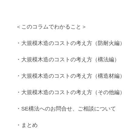
＜このコラムでわかること＞
・
大規模木造
の
コスト
の考え方（
防耐火
編）
・
大規模木造
の
コスト
の考え方（
構法
編）
・
大規模木造
の
コスト
の考え方（
構造材
編）
・
大規模木造
の
コスト
の考え方（
その他
編）
・
SE構法
へのお問合せ、ご相談について
・まとめ