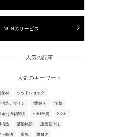
NCNのサービス
人気の記事
人気のキーワード
国産材
ウッドショック
木構造デザイン
4階建て
学校
用途別法規解説
ESG投資
SDGs
混構造
宿泊施設
建築基準法
改正民法
環境
防耐火