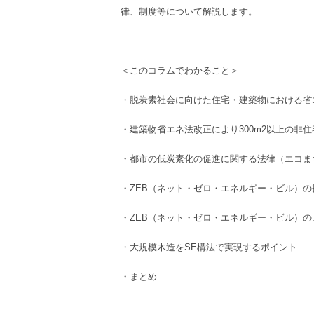
律、制度等について解説します。
＜このコラムでわかること＞
・
脱炭素社会
に向けた住宅・建築物における
省
・
建築物省エネ法改正
により​​300m2以上の
非住
・
都市の低炭素化の促進に関する法律
（エコま
・
ZEB
（ネット・ゼロ・エネルギー・ビル）
の
・
ZEB
（ネット・ゼロ・エネルギー・ビル）
の
・
大規模木造
を
SE構法
で実現するポイント
・まとめ