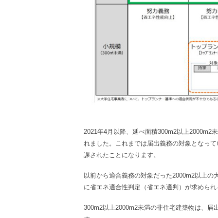
2021年4月以降、延べ面積300m
2
以上2000m
2
未
れました。これまでは届出義務の対象となって
課されたことになります。
以前から適合義務の対象だった2000m
2
以上の
に省エネ適合性判定（省エネ適判）が求められ
300m
2
以上2000m
2
未満の非住宅建築物は、届