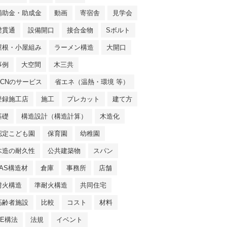
補助金・助成金
動画
寄宿舎
見学会
梁貫通
設備開口
接合金物
Sボルト
屋根・小屋組み
ラーメン構造
大開口
事例
大空間
木三共
NCNのサービス
省エネ（温熱・環境 等）
登録施工店
施工
プレカット
建て方
基礎
構造設計（構造計算）
木造化
認定こども園
保育園
幼稚園
木造の耐久性
公共建築物
スパン
JAS構造材
倉庫
事務所
店舗
耐火構造
準耐火構造
共同住宅
高齢者施設
比較
コスト
材料
SE構法
法規
イベント