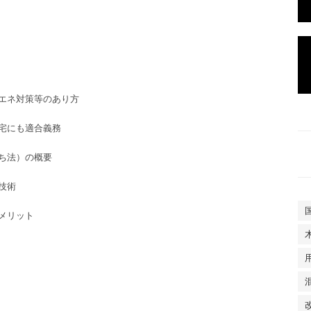
エネ対策
等のあり方
宅
にも適合義務
ち法）の概要
技術
メリット