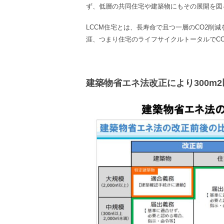
ず、低層の共同住宅や建築物にもその展開を図
LCCM住宅とは、長寿命で且つ一層のCO2削
涯、つまり住宅のライフサイクルトータルでC
建築物省エネ法改正により​​300