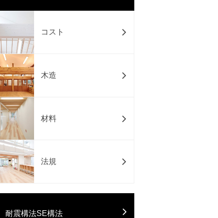
コスト
木造
材料
法規
耐震構法SE構法