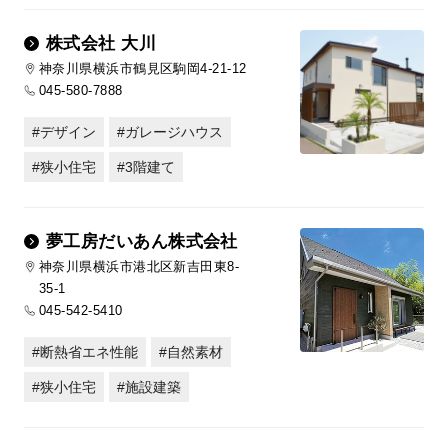
株式会社 大川
神奈川県横浜市鶴見区駒岡4-21-12
045-580-7888
デザイン
ガレージハウス
狭小住宅
3階建て
夢工房だいあん株式会社
神奈川県横浜市港北区新吉田東8-
35-1
045-542-5410
断熱省エネ性能
自然素材
狭小住宅
施設建築