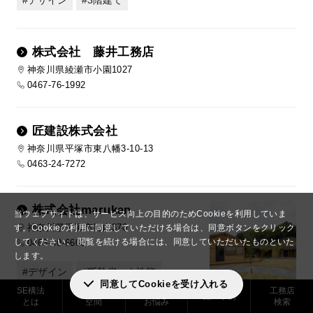
デザイン
3階建て
株式会社 藤井工務店
神奈川県綾瀬市小園1027
0467-76-1992
匠建設株式会社
神奈川県平塚市東八幡3-10-13
0463-24-7272
株式会社marukan
当ウェブサイトは、サービス向上の目的のためCookieを利用していま
神奈川県平塚市河内370
す。
Cookieの利用に同意していただける場合は、同意ボタンをクリック
してください。
閲覧を続ける場合には、同意していただいたものといた
0463-30-6606
します。
デザイン
断熱省エネ性能
同意してCookieを受け入れる
SE構法
実現できる
解決した
工務店
自然素材
3階建て
施工事例
とは
空間
お悩み
検索