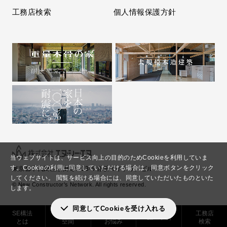
工務店検索
個人情報保護方針
当ウェブサイトは、サービス向上の目的のためCookieを利用していま
す。
Cookieの利用に同意していただける場合は、同意ボタンをクリック
東京都千代田区永田町2-13-5 赤坂エイトワンビル
してください。
閲覧を続ける場合には、同意していただいたものといた
© New Constructor's Network. All rights reserved.
します。
同意してCookieを受け入れる
SE構法
実現できる
解決した
工務店
施工事例
とは
空間
お悩み
検索