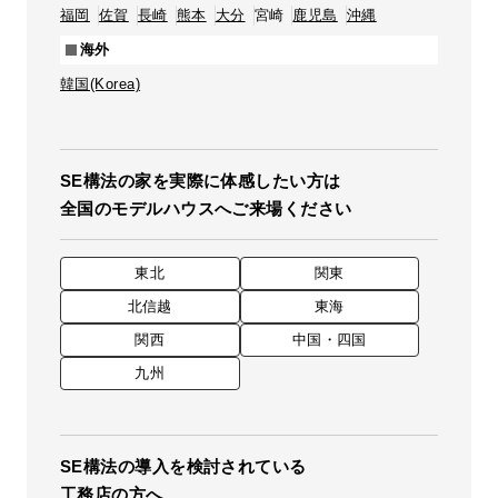
福岡
佐賀
長崎
熊本
大分
宮崎
鹿児島
沖縄
海外
韓国(Korea)
SE構法の家を実際に体感したい方は
全国のモデルハウスへご来場ください
東北
関東
北信越
東海
関西
中国・四国
九州
SE構法の導入を検討されている
工務店の方へ