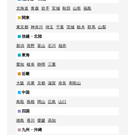
北海道
青森
岩手
宮城
秋田
山形
福島
関東
東京都
神奈川
埼玉
千葉
茨城
栃木
群馬
山梨
信越・北陸
新潟
長野
富山
石川
福井
東海
愛知
岐阜
静岡
三重
近畿
大阪
兵庫
京都
滋賀
奈良
和歌山
中国
鳥取
島根
岡山
広島
山口
四国
徳島
香川
愛媛
高知
九州・沖縄