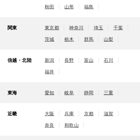
秋田
山形
福島
関東
東京都
神奈川
埼玉
千葉
茨城
栃木
群馬
山梨
信越・北陸
新潟
長野
富山
石川
福井
東海
愛知
岐阜
静岡
三重
近畿
大阪
兵庫
京都
滋賀
奈良
和歌山