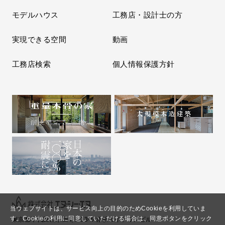
モデルハウス
工務店・設計士の方
実現できる空間
動画
工務店検索
個人情報保護方針
当ウェブサイトは、サービス向上の目的のためCookieを利用していま
す。
Cookieの利用に同意していただける場合は、同意ボタンをクリック
東京都千代田区永田町2-13-5 赤坂エイトワンビル