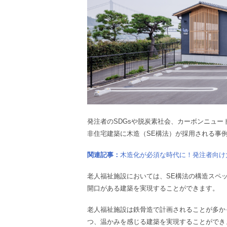
発注者のSDGsや脱炭素社会、カーボンニュ
非住宅建築に木造（SE構法）が採用される事
関連記事：
木造化が必須な時代に！発注者向け
老人福祉
施設
においては、SE構法の構造スペ
開口がある建築を実現することができます。
老人福祉
施設は鉄骨造で計画されることが多か
つ、温かみを感じる建築を実現することができ