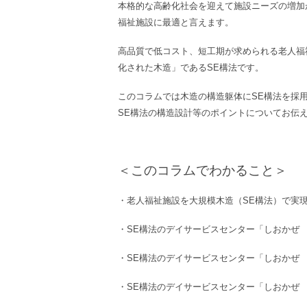
本格的な高齢化社会を迎えて施設ニーズの増加
福祉施設に最適と言えます。
高品質で低コスト、短工期が求められる老人福
化された木造」であるSE構法です。
このコラムでは木造の構造躯体にSE構法を採
SE構法の構造設計等のポイントについてお伝
＜このコラムでわかること＞
・
老人福祉
施設
を
大規模木造
（
SE構法）
で実
・
SE構法
の
デイサービスセンター
「​​しおか
・
SE構法
の
デイサービスセンター
「​​しおかぜ
・
SE構法
の
デイサービスセンター
「​​しおかぜ