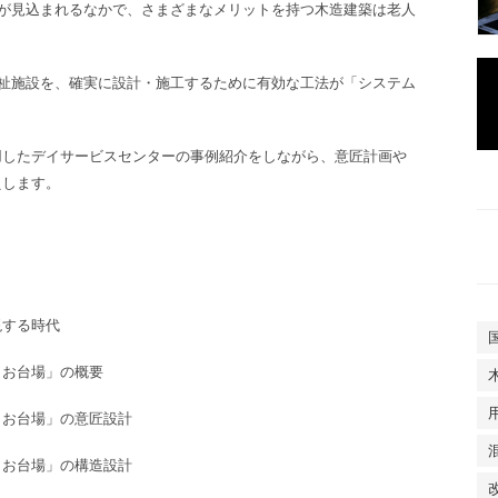
が見込まれるなかで、さまざまなメリットを持つ木造建築は老人
祉施設を、確実に設計・施工するために有効な工法が「システム
用した
デイサービスセンターの事例紹介
をしながら、意匠計画や
えします。
現する時代
ぜ お台場」の概要
 お台場」
の
意匠設計
 お台場」
の
構造設計