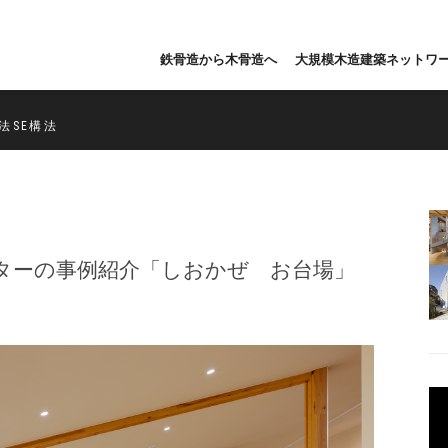
鉄骨造から木骨造へ
大規模木造建築ネットワ
法SE構法
ターの事例紹介「​​しおかぜ お台場」