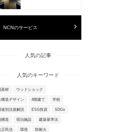
NCNのサービス
人気の記事
人気のキーワード
国産材
ウッドショック
木構造デザイン
4階建て
学校
用途別法規解説
ESG投資
SDGs
混構造
宿泊施設
建築基準法
改正民法
環境
防耐火