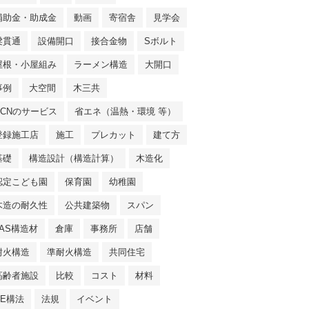
補助金・助成金
動画
寄宿舎
見学会
梁貫通
設備開口
接合金物
Sボルト
屋根・小屋組み
ラーメン構造
大開口
事例
大空間
木三共
NCNのサービス
省エネ（温熱・環境 等）
登録施工店
施工
プレカット
建て方
基礎
構造設計（構造計算）
木造化
認定こども園
保育園
幼稚園
木造の耐久性
公共建築物
スパン
JAS構造材
倉庫
事務所
店舗
耐火構造
準耐火構造
共同住宅
高齢者施設
比較
コスト
材料
SE構法
法規
イベント