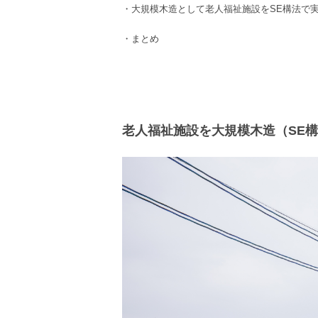
・
大規模木造
として
老人福祉
施設
を
SE構法
で
・まとめ
老人福祉施設を大規模木造（SE