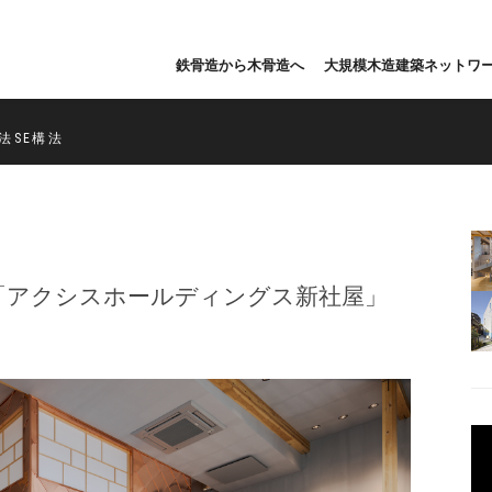
鉄骨造から木骨造へ
大規模木造建築ネットワ
法SE構法
「アクシスホールディングス新社屋」