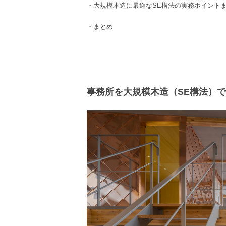
・
大規模木造
に最適な
SE構法の
実務ポイント
・まとめ
事務所を大規模木造（SE構法）