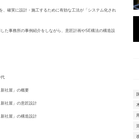
を、確実に設計・施工するために有効な工法が「システム化され
用した
事務所の事例紹介
をしながら、意匠計画やSE構法の構造設
時代
ス新社屋」の概要
ス新社屋」
の
意匠設計
ス新社屋」
の
構造設計