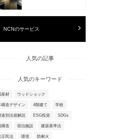
NCNのサービス
人気の記事
人気のキーワード
国産材
ウッドショック
木構造デザイン
4階建て
学校
用途別法規解説
ESG投資
SDGs
混構造
宿泊施設
建築基準法
改正民法
環境
防耐火