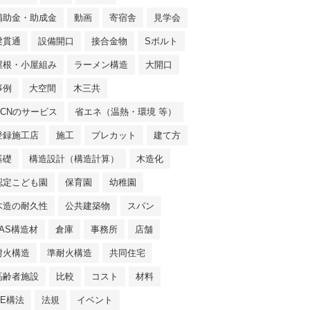
補助金・助成金
動画
寄宿舎
見学会
梁貫通
設備開口
接合金物
Sボルト
屋根・小屋組み
ラーメン構造
大開口
事例
大空間
木三共
NCNのサービス
省エネ（温熱・環境 等）
登録施工店
施工
プレカット
建て方
基礎
構造設計（構造計算）
木造化
認定こども園
保育園
幼稚園
木造の耐久性
公共建築物
スパン
JAS構造材
倉庫
事務所
店舗
耐火構造
準耐火構造
共同住宅
高齢者施設
比較
コスト
材料
SE構法
法規
イベント