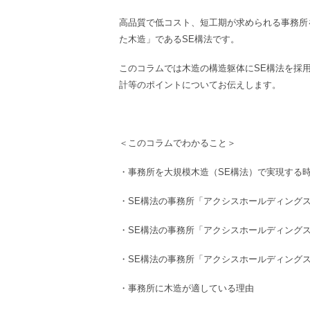
高品質で低コスト、短工期が求められる
事務所
た木造」であるSE構法です。
このコラムでは木造の構造躯体にSE構法を採
計等のポイントについてお伝えします。
＜このコラムでわかること＞
・事務所
を
大規模木造
（
SE構法）
で実現する
・
SE構法
の
事務所
「アクシスホールディング
・
SE構法
の
事務所
「アクシスホールディング
・
SE構法
の
事務所
「アクシスホールディング
・事務所
に
木造
が適している理由