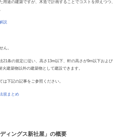
た用途の建築ですが、木造で計画することでコストを抑えつつ、
。
解説
せん。
21条の規定に従い、高さ13m以下、軒の高さが9m以下および
・準耐火建築物以外の建築物として建設できます。
ては下記の記事をご参照ください。
法規まとめ
ルディングス新社屋」の概要